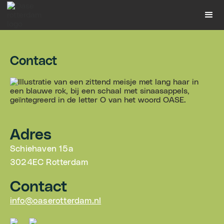
Contact
Adres
Schiehaven 15a
3024EC Rotterdam
Contact
info@oaserotterdam.nl