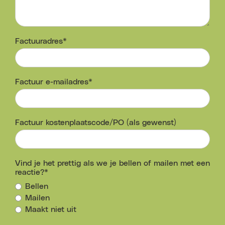
Factuuradres*
Factuur e-mailadres*
Factuur kostenplaatscode/PO (als gewenst)
Vind je het prettig als we je bellen of mailen met een
reactie?*
Bellen
Mailen
Maakt niet uit