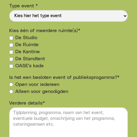
Type event *
Kies één of meerdere ruimte(s)*
De Studio
De Ruimte
De Kantine
De Standtent
OASE's kade
Is het een besloten event of publieksprogamma?*
Open voor iedereen
Alleen voor genodigden
Verdere details*