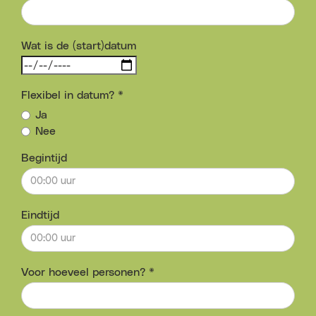
Wat is de (start)datum
Flexibel in datum? *
Ja
Nee
Begintijd
Eindtijd
Voor hoeveel personen? *