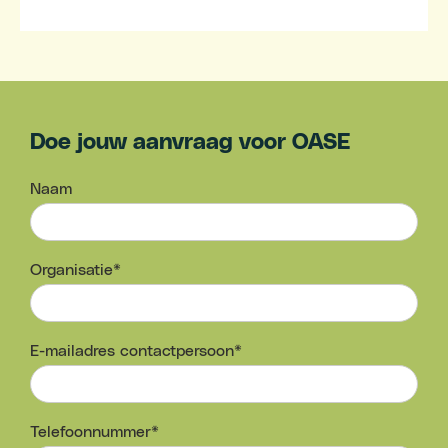
Doe jouw aanvraag voor OASE
Naam
Organisatie*
E-mailadres contactpersoon*
Telefoonnummer*