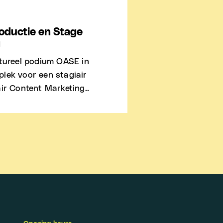
oductie en Stage
g
ltureel podium OASE in
lek voor een stagiair
ir Content Marketing..