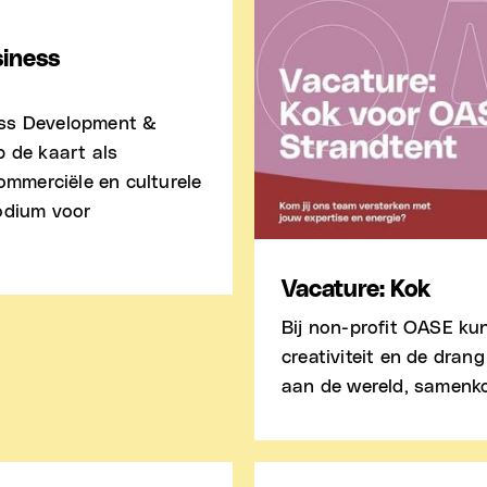
iness
ess Development &
p de kaart als
commerciële en culturele
odium voor
Vacature: Kok
Bij non-profit OASE ku
creativiteit en de drang
aan de wereld, samenk