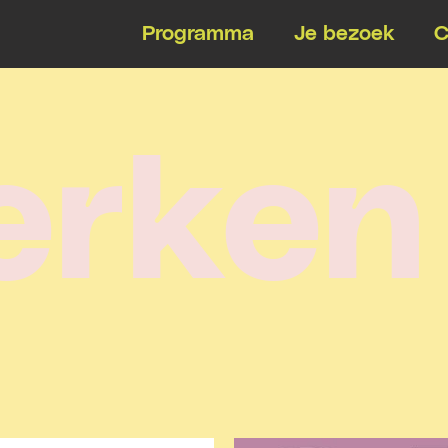
Programma
Je bezoek
C
e
r
k
e
n