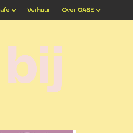
afe
Verhuur
Over OASE
b
i
j