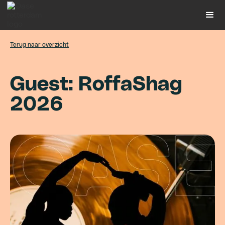
Terug naar overzicht
G
u
e
s
t
:
R
o
f
f
a
S
h
a
g
2
0
2
6