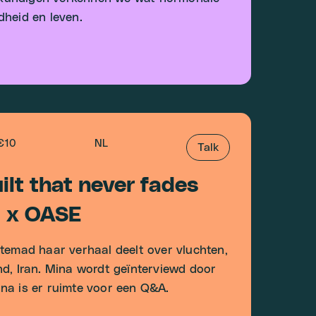
dheid en leven.
€10
NL
Talk
ilt that never fades
t x OASE
Etemad haar verhaal deelt over vluchten,
nd, Iran. Mina wordt geïnterviewd door
na is er ruimte voor een Q&A.