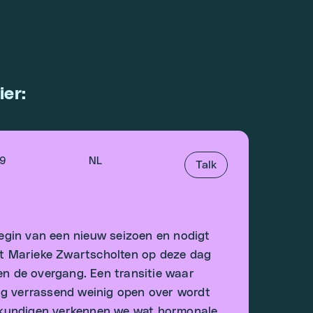
ier:
49
NL
Talk
egin van een nieuw seizoen en nodigt
ost Marieke Zwartscholten op deze dag
 de overgang. Een transitie waar
og verrassend weinig open over wordt
skundigen verkennen we wat hormonale