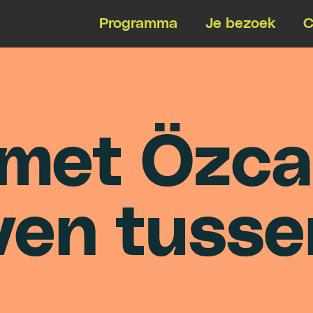
Programma
Je bezoek
C
m
e
t
Ö
z
c
a
v
e
n
t
u
s
s
e