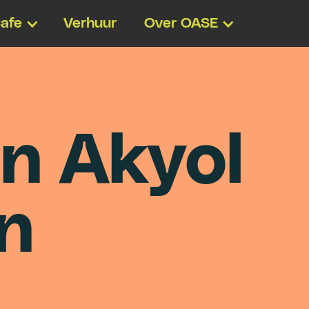
afe
Verhuur
Over OASE
n
A
k
y
o
l
n