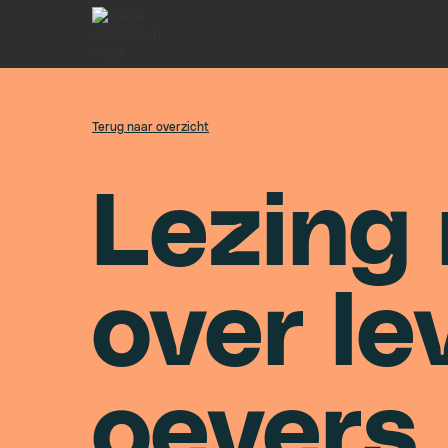
Terug naar overzicht
L
e
z
i
n
g
o
v
e
r
l
e
o
e
v
e
r
s