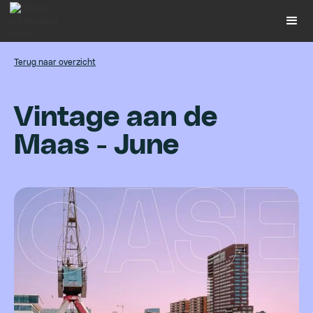
Terug naar overzicht
V
i
n
t
a
g
e
a
a
n
d
e
M
a
a
s
-
J
u
n
e