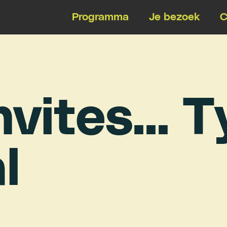
Programma
Je bezoek
C
n
v
i
t
e
s
.
.
.
T
a
l