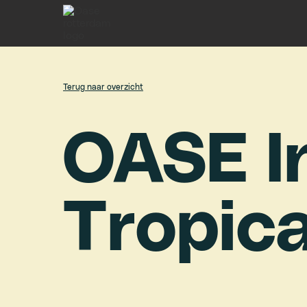
Terug naar overzicht
O
A
S
E
I
T
r
o
p
i
c