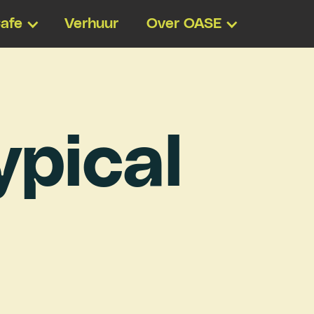
afe
Verhuur
Over OASE
y
p
i
c
a
l