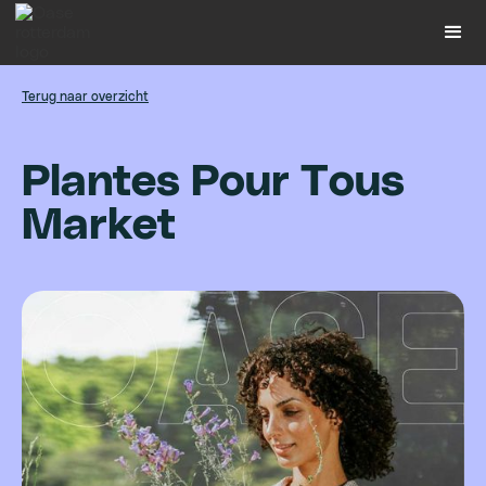
Terug naar overzicht
P
l
a
n
t
e
s
P
o
u
r
T
o
u
s
M
a
r
k
e
t