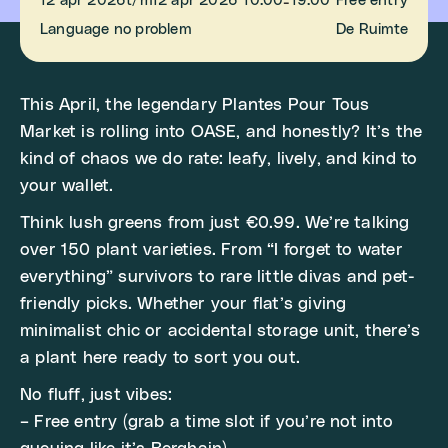
12 apr 2026
t/m
12 apr 2026
10:00
19:00
Free entry
-
Language no problem
De Ruimte
This April, the legendary Plantes Pour Tous
Market is rolling into OASE, and honestly? It’s the
kind of chaos we do rate: leafy, lively, and kind to
your wallet.
Think lush greens from just €0.99. We’re talking
over 150 plant varieties. From “I forget to water
everything” survivors to rare little divas and pet-
friendly picks. Whether your flat’s giving
minimalist chic or accidental storage unit, there’s
a plant here ready to sort you out.
No fluff, just vibes:
– Free entry (grab a time slot if you’re not into