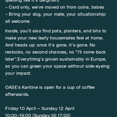
queuing like it’s Berghain)
– Card only, we’ve moved on from coins, babes
– Bring your dog, your mate, your situationship:
all welcome
Inside, you’ll also find pots, planters, and bits to
make your new leafy housemates feel at home.
And heads up: once it’s gone, it’s gone. No
restocks, no second chances, no “I’ll come back
later”.Everything’s grown sustainably in Europe,
so you can green your space without side-eyeing
your impact.
OASE’s Kantine is open for a cup of coffee
afterwards.
Friday 10 April — Sunday 12 April
10:00–19:00 (Sunday till 17:00)