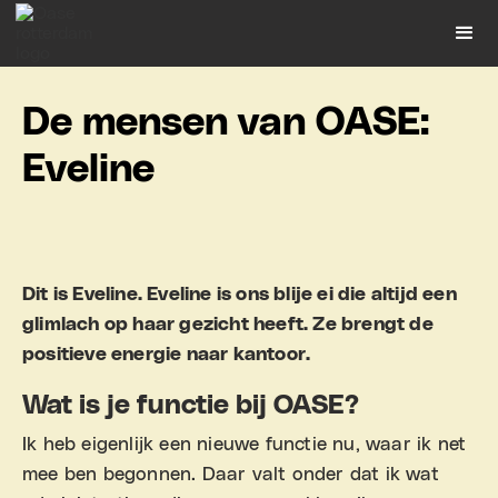
D
e
m
e
n
s
e
n
v
a
n
O
A
S
E
:
E
v
e
l
i
n
e
Dit is Eveline. Eveline is ons blije ei die altijd een
glimlach op haar gezicht heeft. Ze brengt de
positieve energie naar kantoor.
Wat is je functie bij OASE?
Ik heb eigenlijk een nieuwe functie nu, waar ik net
mee ben begonnen. Daar valt onder dat ik wat