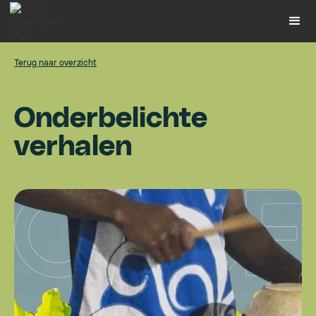
Terug naar overzicht
O
n
d
e
r
b
e
l
i
c
h
t
e
v
e
r
h
a
l
e
n